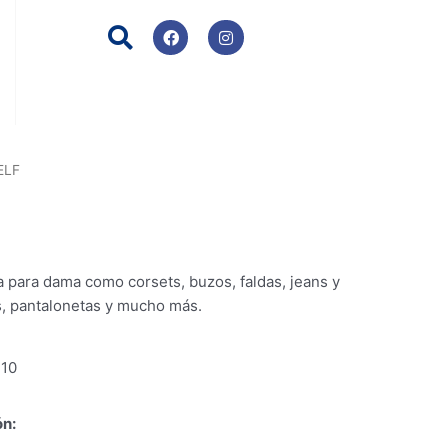
F
I
a
n
c
s
e
t
b
a
o
g
o
r
k
a
m
ELF
 para dama como corsets, buzos, faldas, jeans y
s, pantalonetas y mucho más.
10
ón: