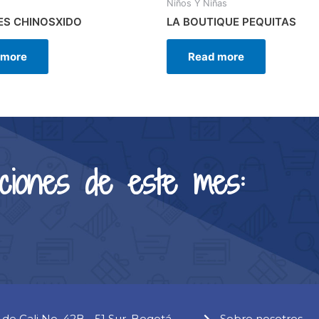
Niños Y Niñas
ES CHINOSXIDO
LA BOUTIQUE PEQUITAS
 more
Read more
ciones de este mes:
 de Cali No. 42B - 51 Sur, Bogotá.
Sobre nosotros