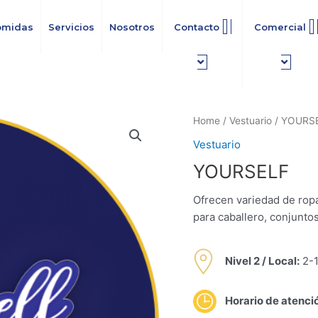
omidas
Servicios
Nosotros
Contacto
Comercial
Home
/
Vestuario
/ YOURS
Vestuario
YOURSELF
Ofrecen variedad de ropa
para caballero, conjunto
Nivel 2 /
Local:
2-1
Horario de atenci