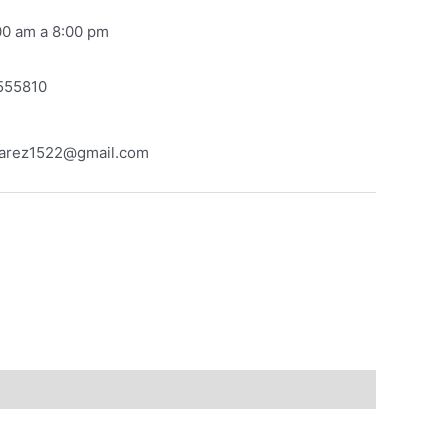
00 am a 8:00 pm
555810
varez1522@gmail.com