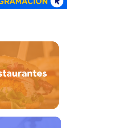
Cafés
rantes
+ Heladerías
+