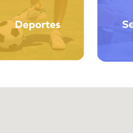
+ Zona de juegos
+ Artículos deportiva
+ Futbol 5
+ Servici