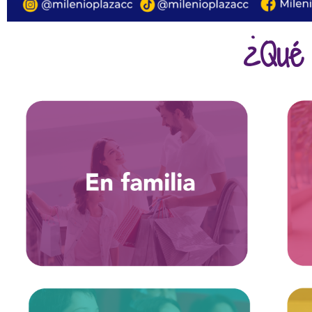
¿Qué 
Entretenimiento
Heladerías
+ Cafes
+
+ Cine
+ Restaurantes
+