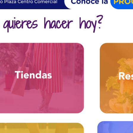
quieres hacer hoy?
Variedades
+ Tecnología
+ Moda
+ Calzado
+ Hogar
+
+ Restau