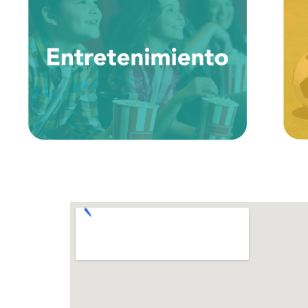
+ Cine
+ Magic Park
+ Kids Art