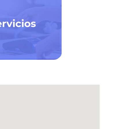
Belleza
os bancarios
+ Salud
+