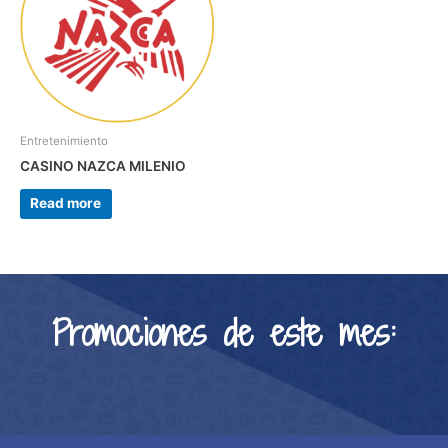
Entretenimiento
CASINO NAZCA MILENIO
Read more
Promociones de este mes: