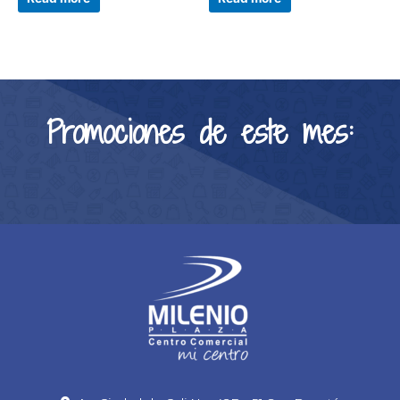
Promociones de este mes: