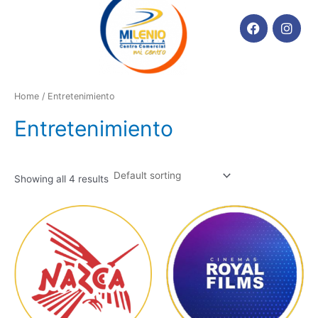
F
I
Ir
a
n
al
c
s
contenido
e
t
b
a
o
g
o
r
k
a
Home
/ Entretenimiento
m
Entretenimiento
Showing all 4 results