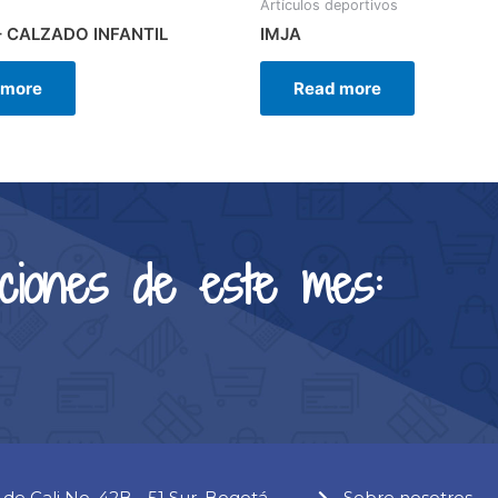
Artículos deportivos
– CALZADO INFANTIL
IMJA
 more
Read more
ciones de este mes:
 de Cali No. 42B - 51 Sur, Bogotá.
Sobre nosotros