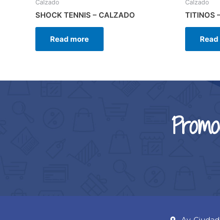
Calzado
Calzado
SHOCK TENNIS – CALZADO
TITINOS 
Read more
Read
Promo
Av. Ciudad