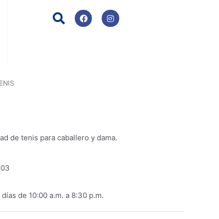
F
I
a
n
c
s
e
t
b
a
o
g
o
r
k
a
m
ENIS
ad de tenis para caballero y dama.
103
días de 10:00 a.m. a 8:30 p.m.