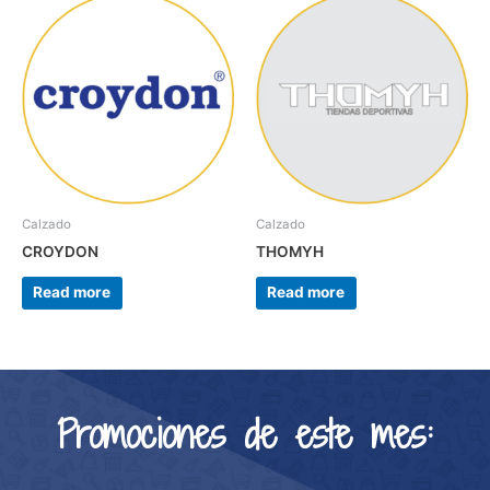
Calzado
Calzado
CROYDON
THOMYH
Read more
Read more
Promociones de este mes: