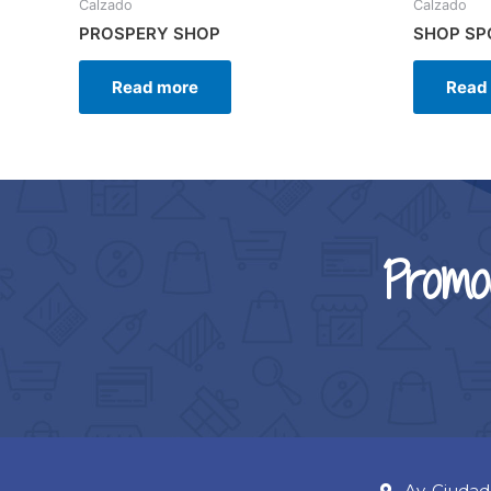
Calzado
Calzado
PROSPERY SHOP
SHOP SP
Read more
Read
Promo
Av. Ciudad