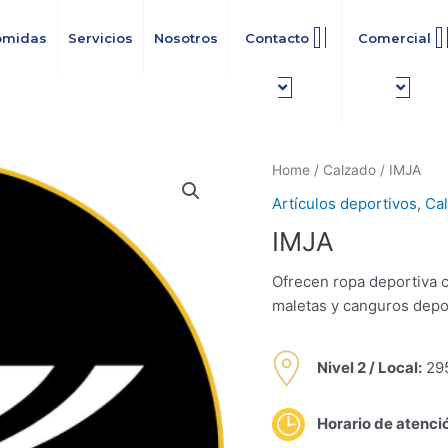
omidas
Servicios
Nosotros
Contacto
Comercial
Home
/
Calzado
/ IMJA
Artículos deportivos
,
Ca
IMJA
Ofrecen ropa deportiva 
maletas y canguros depo
Nivel 2 /
Local:
29
Horario de atenci