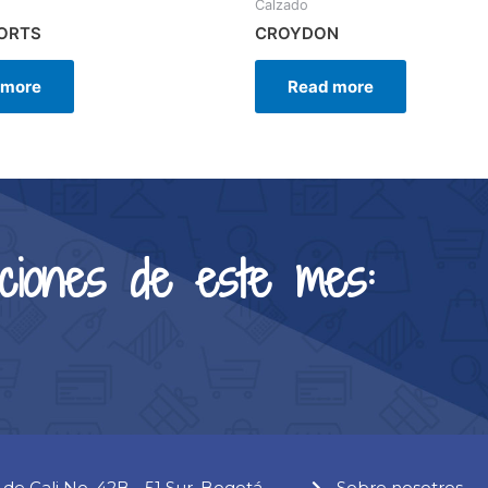
Calzado
ORTS
CROYDON
 more
Read more
ciones de este mes:
 de Cali No. 42B - 51 Sur, Bogotá.
Sobre nosotros