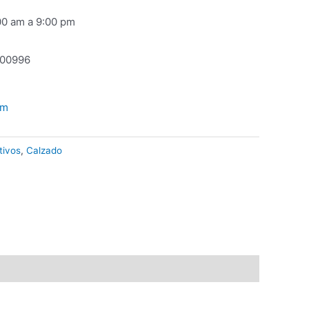
00 am a 9:00 pm
00996
om
tivos
,
Calzado