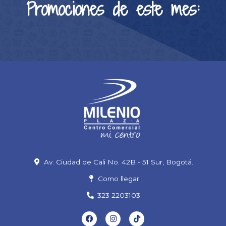
Promociones de este mes:
Av. Ciudad de Cali No. 42B - 51 Sur, Bogotá.
Como llegar
323 2203103
F
I
T
a
n
i